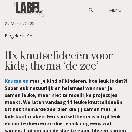
Skip
to
MENU
content
27 March, 2025
Blog door:
Kim
11x knutselideeën voor
kids; thema ‘de zee’
Knutselen
met je kind of kinderen, hoe leuk is dat?!
Superleuk natuurlijk en helemaal wanneer je
samen leuke, maar niet te moeilijke projectjes
maakt. We laten vandaag 11 leuke knutselideeën
uit het thema ‘de zee’ zien die jij samen met je
kids kunt maken. Een knutselthema is altijd leuk
en om te doen en zo doe je ook nog eens wat
samen. Tijd om aan de slag te gaan! Ideeën komen