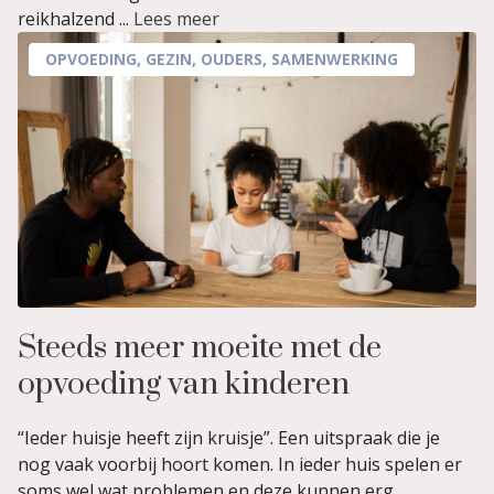
reikhalzend ...
Lees meer
OPVOEDING
,
GEZIN
,
OUDERS
,
SAMENWERKING
Steeds meer moeite met de
opvoeding van kinderen
“Ieder huisje heeft zijn kruisje”. Een uitspraak die je
nog vaak voorbij hoort komen. In ieder huis spelen er
soms wel wat problemen en deze kunnen erg