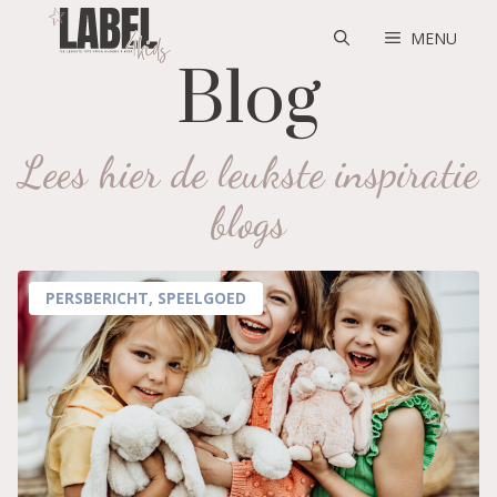
Skip
to
MENU
content
Blog
Lees hier de leukste inspiratie
blogs
PERSBERICHT
,
SPEELGOED