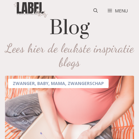
Skip
to
MENU
content
Blog
Lees hier de leukste inspiratie
blogs
ZWANGER
,
BABY
,
MAMA
,
ZWANGERSCHAP