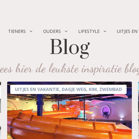
TIENERS
OUDERS
LIFESTYLE
UITJES EN
Blog
ees hier de leukste inspiratie blo
UITJES EN VAKANTIE
,
DAGJE WEG
,
KIM
,
ZWEMBAD