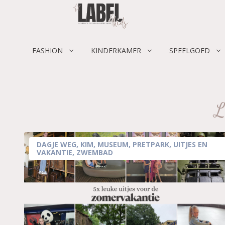
Skip
to
content
FASHION
KINDERKAMER
SPEELGOED
L
DAGJE WEG
,
KIM
,
MUSEUM
,
PRETPARK
,
UITJES EN
VAKANTIE
,
ZWEMBAD