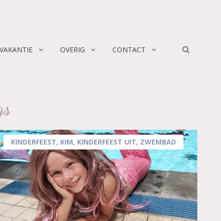
 VAKANTIE
OVERIG
CONTACT
gs
KINDERFEEST
,
KIM
,
KINDERFEEST UIT
,
ZWEMBAD