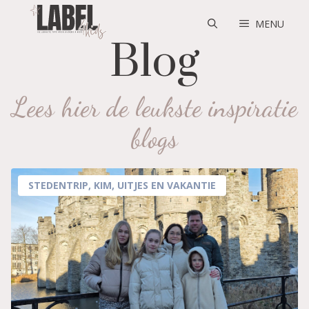
Skip
to
MENU
content
Blog
Lees hier de leukste inspiratie
blogs
STEDENTRIP
,
KIM
,
UITJES EN VAKANTIE