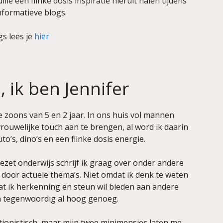
llie een flinke dosis inspiratie hieruit halen tijdens
nformatieve blogs.
gs lees je
hier
, ik ben Jennifer
zoons van 5 en 2 jaar. In ons huis vol mannen
vrouwelijke touch aan te brengen, al word ik daarin
o’s, dino’s en een flinke dosis energie.
ezet onderwijs schrijf ik graag over onder andere
door actuele thema’s. Niet omdat ik denk te weten
at ik herkenning en steun wil bieden aan andere
n tegenwoordig al hoog genoeg.
tionistisch, maar mijn twee minimensjes laten me