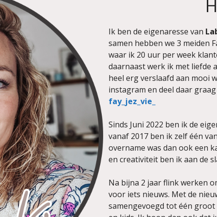
H
Ik ben de eigenaresse van
La
samen hebben we 3 meiden Fay,
waar ik 20 uur per week klant
daarnaast werk ik met liefde a
heel erg verslaafd aan mooi w
instagram en deel daar graag 
fay_jez_vie_
Sinds Juni 2022 ben ik de eig
vanaf 2017 ben ik zelf één va
overname was dan ook een kans
en creativiteit ben ik aan de 
Na bijna 2 jaar flink werken om
voor iets nieuws. Met de nieuw
samengevoegd tot één groot i