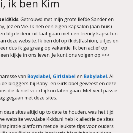
i, ik ben Kim
bel4Kids
. Getrouwd met mijn grote liefde Sander en
 Jez en Vie. Ik heb een eigen kapsalon (aan huis)
en blij de deur uit laat gaan met een trendy kapsel en
an deze website. Ik ben dol op (kids)fashion, uitjes en
eer dus ik ga graag op vakantie. Ik ben actief op
een kijkje in ons leven. Je kunt ons volgen op >>>
enaresse van
Boyslabel
,
Girlslabel
en
Babylabel
. Al
n de bloggers bij Baby- en Girlslabel geweest en deze
 die ik niet voorbij kon laten gaan. Met veel passie
slag gegaan met deze sites.
 deze sites altijd up to date te houden, was het tijd
e website www.label4kids.nl heb ik alledrie de sites
nspiratie platform met de leukste tips voor ouders