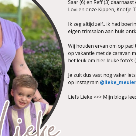
Saar (6) en Reff (3) daarnaas
Lovi en onze Kippen, Knofje T
Ik zeg altijd zelf.. ik had bo
eigen trimsalon aan huis ontko
Wij houden ervan om op pad t
op vakantie met de caravan ma
het leuk om hier leuke foto’s 
Je zult dus vast nog vaker ie
op instagram
@lieke_meulen
Liefs Lieke >>> Mijn blogs lee