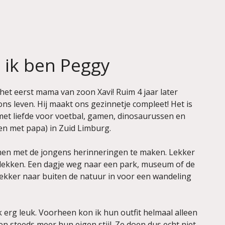
, ik ben Peggy
het eerst mama van zoon Xavi! Ruim 4 jaar later
ns leven. Hij maakt ons gezinnetje compleet! Het is
et liefde voor voetbal, gamen, dinosaurussen en
n met papa) in Zuid Limburg.
men met de jongens herinneringen te maken. Lekker
dekken. Een dagje weg naar een park, museum of de
kker naar buiten de natuur in voor een wandeling
 erg leuk. Voorheen kon ik hun outfit helmaal alleen
en steeds meer hun eigen stijl. Ze doen dus echt niet