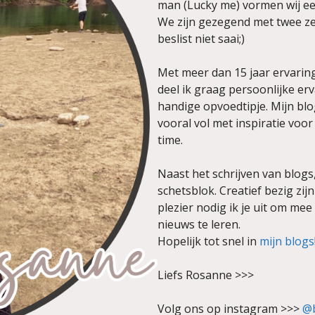
man (Lucky me) vormen wij een
We zijn gezegend met twee zee
beslist niet saai;)
Met meer dan 15 jaar ervarin
deel ik graag persoonlijke er
handige opvoedtipje. Mijn blo
vooral vol met inspiratie voo
time.
Naast het schrijven van blogs
schetsblok. Creatief bezig z
plezier nodig ik je uit om mee 
nieuws te leren.
Hopelijk tot snel in
mijn blogs
Liefs Rosanne >>>
Volg ons op instagram >>>
@