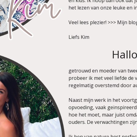
en kids. Ik hoop dan ook dat ju
het lezen van onze leuke en i
Veel lees plezier! >>> Mijn blo
Liefs Kim
Hallo
getrouwd en moeder van twee 
probeer ik met veel liefde de 
regelmatig overstemd door aut
Naast mijn werk in het voortg
opvoeding, vaak geïnspireerd 
hoe het moet, maar juist omd
ouders. De verwachtingen zij
Ik ben van nature best perfec