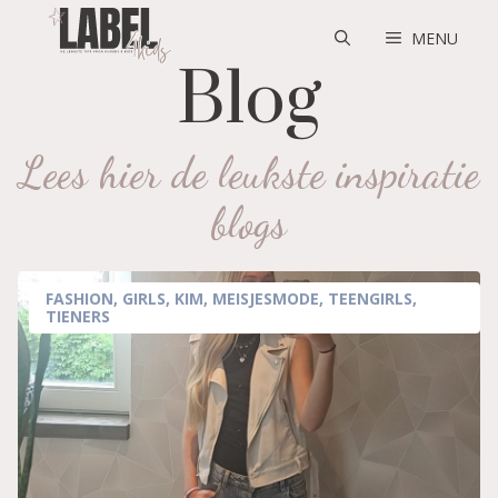
Skip
to
MENU
content
Blog
Lees hier de leukste inspiratie
blogs
FASHION
,
GIRLS
,
KIM
,
MEISJESMODE
,
TEENGIRLS
,
TIENERS