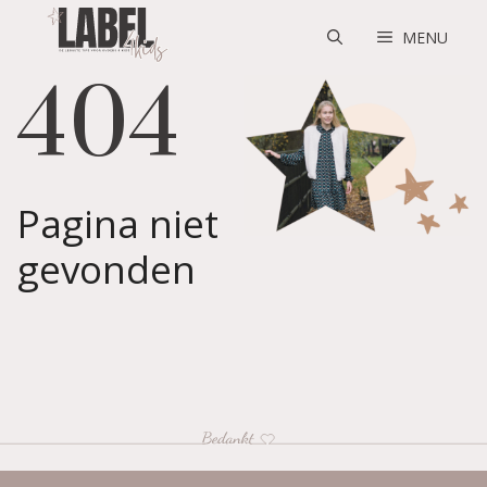
Skip
to
MENU
content
404
Pagina niet
gevonden