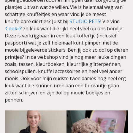
speelgoedboeken door en knippen daar zorgvuldig de
plaatjes uit van wat ze willen. Vie is helemaal weg van
schattige knuffeltjes en waar vind je de meest
knuffelbare diertjes? Juist bij
STUDIO PETS
! Vie vind
‘
Cookie’
zo leuk want die lijkt heel veel op ons hondje.
Deze is verkrijgbaar in een leuk koffertje (inclusief
paspoort) wat je zelf helemaal kunt pimpen met de
mooie bijgeleverde stickers. Ben jij ook zo dol op dieren
printjes? In de webshop vind je nog meer leuke dingen
zoals, tassen, kleurboeken, kleurrijke glitterpennen,
schoolspullen, knuffel accessoires en heel veel ander
moois. Ook voor mijn oudste twee dames nog heel erg
leuk want die kunnen uren aan een bureautje gaan
zitten schrijven en zijn dol op mooie boekjes en
pennen.