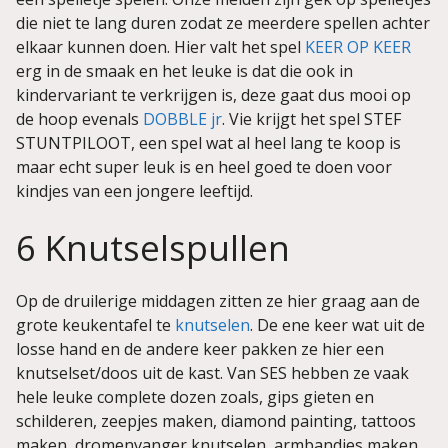
die niet te lang duren zodat ze meerdere spellen achter
elkaar kunnen doen. Hier valt het spel
KEER OP KEER
erg in de smaak en het leuke is dat die ook in
kindervariant te verkrijgen is, deze gaat dus mooi op
de hoop evenals
DOBBLE jr
. Vie krijgt het spel STEF
STUNTPILOOT, een spel wat al heel lang te koop is
maar echt super leuk is en heel goed te doen voor
kindjes van een jongere leeftijd.
6 Knutselspullen
Op de druilerige middagen zitten ze hier graag aan de
grote keukentafel te
knutselen
. De ene keer wat uit de
losse hand en de andere keer pakken ze hier een
knutselset/doos uit de kast. Van SES hebben ze vaak
hele leuke complete dozen zoals, gips gieten en
schilderen, zeepjes maken, diamond painting, tattoos
maken, dromenvanger knutselen, armbandjes maken