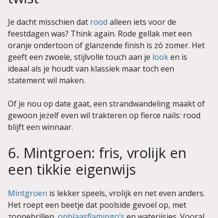
Je dacht misschien dat
rood
alleen iets voor de
feestdagen was? Think again. Rode gellak met een
oranje ondertoon of glanzende finish is zó zomer. Het
geeft een zwoele, stijlvolle touch aan je
look
en is
ideaal als je houdt van klassiek maar toch een
statement wil maken.
Of je nou op date gaat, een strandwandeling maakt of
gewoon jezelf even wil trakteren op fierce nails: rood
blijft een winnaar.
6. Mintgroen: fris, vrolijk en
een tikkie eigenwijs
Mintgroen
is lekker speels, vrolijk en net even anders.
Het roept een beetje dat poolside gevoel op, met
zonnebrillen,
opblaasflamingo’s
en waterijsjes. Vooral