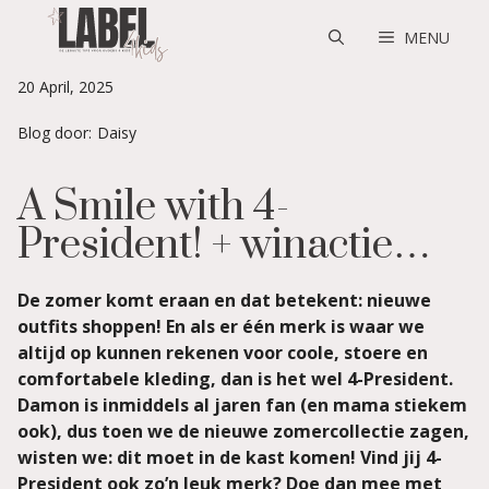
Skip
to
MENU
content
20 April, 2025
Blog door:
Daisy
A Smile with 4-
President! + winactie…
De zomer komt eraan en dat betekent: nieuwe
outfits shoppen! En als er één merk is waar we
altijd op kunnen rekenen voor coole, stoere en
comfortabele kleding, dan is het wel 4-President.
Damon is inmiddels al jaren fan (en mama stiekem
ook), dus toen we de nieuwe zomercollectie zagen,
wisten we: dit moet in de kast komen! Vind jij 4-
President ook zo’n leuk merk? Doe dan mee met