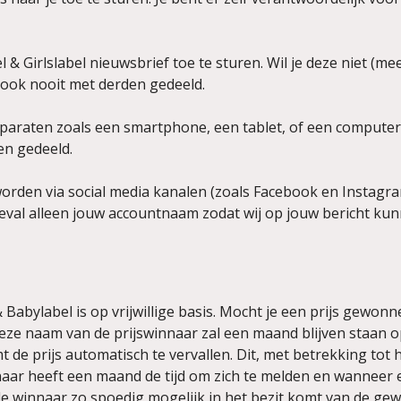
 Girlslabel nieuwsbrief toe te sturen. Wil je deze niet (me
ok nooit met derden gedeeld.
apparaten zoals een smartphone, een tablet, of een compute
n gedeeld.
den via social media kanalen (zoals Facebook en Instagram)
geval alleen jouw accountnaam zodat wij op jouw bericht ku
 Babylabel is op vrijwillige basis. Mocht je een prijs gewo
 Deze naam van de prijswinnaar zal een maand blijven staan 
 de prijs automatisch te vervallen. Dit, met betrekking to
aar heeft een maand de tijd om zich te melden en wanneer 
 de winnaar zo spoedig mogelijk in het bezit komt van de gew