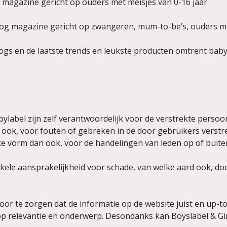
og magazine gericht op ouders met meisjes van 0-16 jaar
log magazine gericht op zwangeren, mum-to-be’s, ouders met
gs en de laatste trends en leukste producten omtrent bab
ylabel zijn zelf verantwoordelijk voor de verstrekte persoo
 ook, voor fouten of gebreken in de door gebruikers verstr
lke vorm dan ook, voor de handelingen van leden op of buite
nkele aansprakelijkheid voor schade, van welke aard ook, d
voor te zorgen dat de informatie op de website juist en up-to-
 relevantie en onderwerp. Desondanks kan Boyslabel & Girl