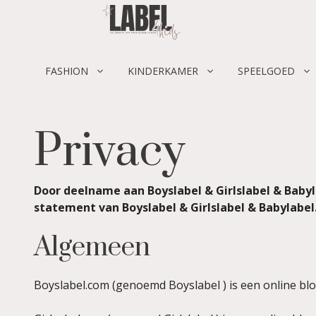
Skip
to
content
FASHION
KINDERKAMER
SPEELGOED
Privacy
Door deelname aan Boyslabel & Girlslabel & Baby
statement van Boyslabel & Girlslabel & Babylabel
Algemeen
Boyslabel.com (genoemd Boyslabel ) is een online bl