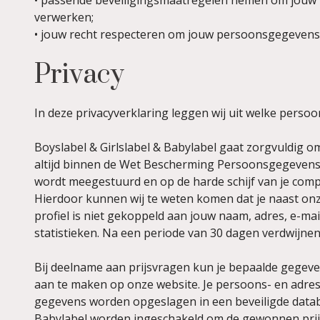
• passende beveiligingsmaatregelen nemen om jouw 
verwerken;
• jouw recht respecteren om jouw persoonsgegevens o
Privacy
In deze privacyverklaring leggen wij uit welke perso
Boyslabel & Girlslabel & Babylabel gaat zorgvuldig 
altijd binnen de Wet Bescherming Persoonsgegevens. 
wordt meegestuurd en op de harde schijf van je com
Hierdoor kunnen wij te weten komen dat je naast on
profiel is niet gekoppeld aan jouw naam, adres, e-ma
statistieken. Na een periode van 30 dagen verdwijne
Bij deelname aan prijsvragen kun je bepaalde gegeve
aan te maken op onze website. Je persoons- en adre
gegevens worden opgeslagen in een beveiligde datab
Babylabel worden ingeschakeld om de gewonnen prijs n