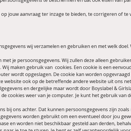
persoonsgegevens te beschermen en dat ook eisen van part
p jouw aanvraag ter inzage te bieden, te corrigeren of te 
onsgegevens wij verzamelen en gebruiken en met welk doel. W
om met je persoonsgegevens. Wij zullen deze alleen gebruik
Wij maken gebruik van cookies. Een cookie is een eenvoudi
puter wordt opgeslagen. De cookie kan worden opgevraagd z
ze website ook op de betreffende andere website uit ons 
ilgegevens en dergelijke maar wordt door Boyslabel & Girlsl
n de cookies weer van je computer. Je kunt het gebruik van 
ns bij ons achter. Dat kunnen persoonsgegevens zijn zoals
sgegevens worden gebruikt om een eventueel door jou gewo
ase en worden niet beschikbaar gesteld aan derden, behalv
aar je toe te sturen. Je bent er zelf verantwoordelijk voor