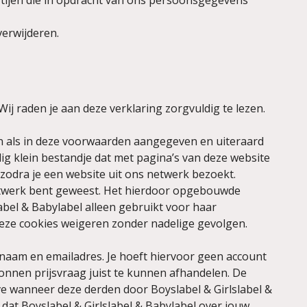
ijen die in opdracht van ons persoonsgegevens
verwijderen.
ij raden je aan deze verklaring zorgvuldig te lezen.
en als in deze voorwaarden aangegeven en uiteraard
g klein bestandje dat met pagina’s van deze website
odra je een website uit ons netwerk bezoekt.
netwerk bent geweest. Het hierdoor opgebouwde
abel & Babylabel alleen gebruikt voor haar
deze cookies weigeren zonder nadelige gevolgen.
 naam en emailadres. Je hoeft hiervoor geen account
nnen prijsvraag juist te kunnen afhandelen. De
e wanneer deze derden door Boyslabel & Girlslabel &
 dat Boyslabel & Girlslabel & Babylabel over jouw