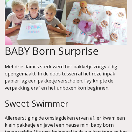
BABY Born Surprise
Met drie dames sterk werd het pakketje zorgvuldig
opengemaakt. In de doos tussen al het roze inpak
papier lag een pakketje verscholen. Fay knipte de
verpakking eraf en het unboxen kon beginnen.
Sweet Swimmer
Allereerst ging de omslagdeken ervan af, er kwam een
klein pakketje en jawel een heuse mini baby born
tevoorschijn. Vie was helemaal in de wolken toen ze het