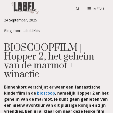
Skip
to
MENU
content
24 September, 2025
Blog door:
Label4Kids
BIOSCOOPFILM |
Hopper 2, het geheim
van de marmot +
winactie
Binnenkort verschijnt er weer een fantastische
kinderfilm in de
bioscoop
, namelijk Hopper 2 en het
geheim van de marmot. Je kunt gaan genieten van
een nieuw avontuur van dit pluizige konijn en zijn
vriendjes. Ben jij al klaar om naar deze leuke film