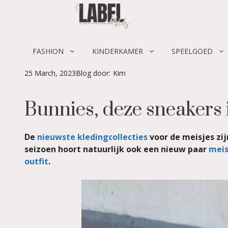
Skip
to
content
FASHION
KINDERKAMER
SPEELGOED
25 March, 2023
Blog door:
Kim
Bunnies, deze sneakers i
De
nieuwste kledingcollecties
voor de meisjes zi
seizoen hoort natuurlijk ook een nieuw paar
meis
outfit
.