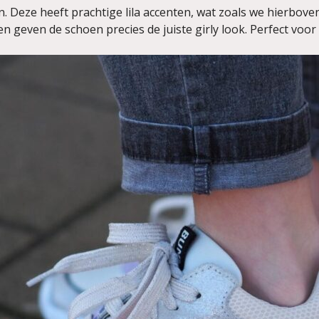
en. Deze heeft prachtige lila accenten, wat zoals we hierbov
ten geven de schoen precies de juiste girly look. Perfect voo