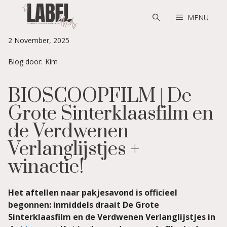
Skip
to
MENU
content
2 November, 2025
Blog door:
Kim
BIOSCOOPFILM | De
Grote Sinterklaasfilm en
de Verdwenen
Verlanglijstjes +
winactie!
Het aftellen naar pakjesavond is officieel
begonnen: inmiddels draait De Grote
Sinterklaasfilm en de Verdwenen Verlanglijstjes in