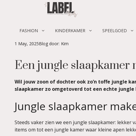
Skip
to
content
FASHION
KINDERKAMER
SPEELGOED
1 May, 2025
Blog door:
Kim
Een jungle slaapkamer 
Wil jouw zoon of dochter ook zo’n toffe jungle k
slaapkamer zo omgetoverd tot een echte jungle ki
Jungle slaapkamer mak
Steeds vaker zien we een jungle slaapkamer: lekker v
items om tot een jungle kamer waar kleine apen lekk