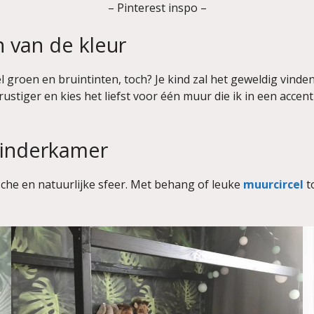
– Pinterest inspo –
n van de kleur
groen en bruintinten, toch? Je kind zal het geweldig vinden 
s rustiger en kies het liefst voor één muur die ik in een acce
kinderkamer
che en natuurlijke sfeer. Met behang of leuke
muurcircel
t