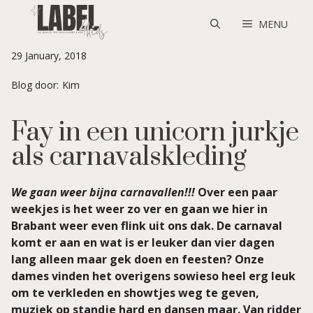
Skip
to
MENU
content
29 January, 2018
Blog door:
Kim
Fay in een unicorn jurkje
als carnavalskleding
We gaan weer bijna carnavallen!!!
Over een paar
weekjes is het weer zo ver en gaan we hier in
Brabant weer even flink uit ons dak. De carnaval
komt er aan en wat is er leuker dan vier dagen
lang alleen maar gek doen en feesten? Onze
dames vinden het overigens sowieso heel erg leuk
om te verkleden en showtjes weg te geven,
muziek op standje hard en dansen maar. Van ridder