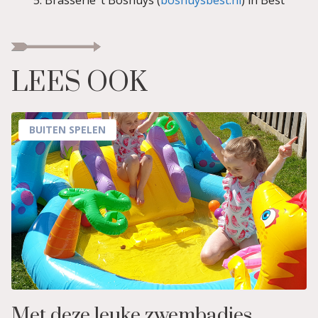
5. Brasserie ’t Boshuys (
boshuysbest.nl
) in Best
LEES OOK
BUITEN SPELEN
Met deze leuke zwembadjes