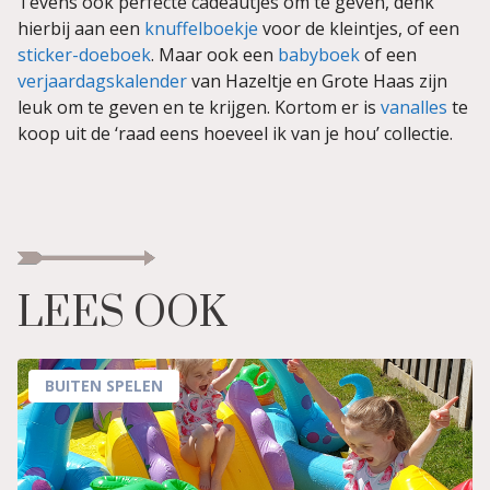
Tevens ook perfecte cadeautjes om te geven, denk
hierbij aan een
knuffelboekje
voor de kleintjes, of een
sticker-doeboek
. Maar ook een
babyboek
of een
verjaardagskalender
van Hazeltje en Grote Haas zijn
leuk om te geven en te krijgen. Kortom er is
vanalles
te
koop uit de ‘raad eens hoeveel ik van je hou’ collectie.
LEES OOK
BUITEN SPELEN