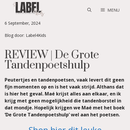
Skip
to
MENU
content
6 September, 2024
Blog door:
Label4Kids
REVIEW | De Grote
Tandenpoetshulp
Peutertjes en tandenpoetsen, vaak levert dit geen
fijn momenten op en is het vaak strijd. Althans dat
is hier het geval. Maé krijst alles aan elkaar, en ik
krijg met geen mogelijkheid die tandenborstel in
dat mondje. Hopelijk krijgen we Maé met het boek
‘De Grote Tandenpoetshulp’ wel aan het poetsen.
Shop hier dit leuke