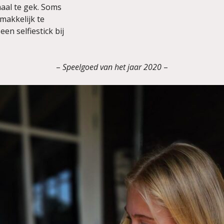
aal te gek. Soms
 makkelijk te
en selfiestick bij
–
Speelgoed van het jaar 2020
–