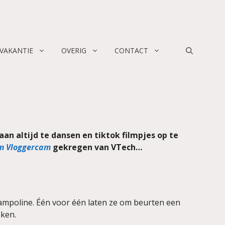
 VAKANTIE
OVERIG
CONTACT
an altijd te dansen en tiktok filmpjes op te
m Vloggercam
gekregen van VTech…
rampoline. Één voor één laten ze om beurten een
aken.