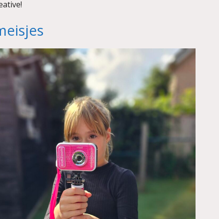
ative!
meisjes