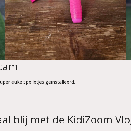
rcam
erleuke spelletjes geïnstalleerd.
aal blij met de KidiZoom V