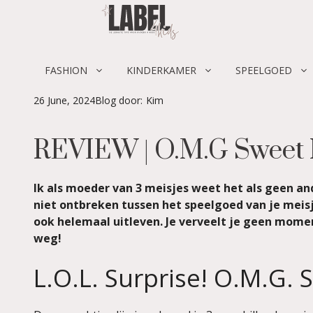
Skip
to
content
FASHION
KINDERKAMER
SPEELGOED
26 June, 2024
Blog door:
Kim
REVIEW | O.M.G Sweet N
Ik als moeder van 3 meisjes weet het als geen a
niet ontbreken tussen het speelgoed van je meisj
ook helemaal uitleven. Je verveelt je geen momen
weg!
L.O.L. Surprise! O.M.G. 