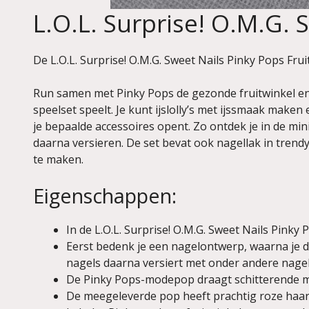
L.O.L. Surprise! O.M.G. 
De L.O.L. Surprise! O.M.G. Sweet Nails Pinky Pops Fr
Run samen met Pinky Pops de gezonde fruitwinkel en p
speelset speelt. Je kunt ijslolly’s met ijssmaak mak
je bepaalde accessoires opent. Zo ontdek je in de mini
daarna versieren. De set bevat ook nagellak in trendy
te maken.
Eigenschappen:
In de L.O.L. Surprise! O.M.G. Sweet Nails Pink
Eerst bedenk je een nagelontwerp, waarna je de 
nagels daarna versiert met onder andere nagel
De Pinky Pops-modepop draagt schitterende m
De meegeleverde pop heeft prachtig roze haar