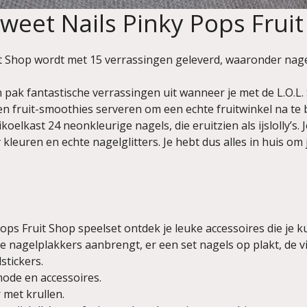
Sweet Nails Pinky Pops Frui
uit Shop wordt met 15 verrassingen geleverd, waaronder nag
ak fantastische verrassingen uit wanneer je met de L.O.L. 
en en fruit-smoothies serveren om een echte fruitwinkel na 
koelkast 24 neonkleurige nagels, die eruitzien als ijslolly’s
 kleuren en echte nagelglitters. Je hebt dus alles in huis o
y Pops Fruit Shop speelset ontdek je leuke accessoires die j
nagelplakkers aanbrengt, er een set nagels op plakt, de vij
stickers.
ode en accessoires.
 met krullen.