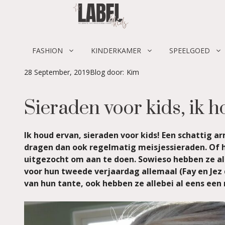
Skip
to
content
FASHION
KINDERKAMER
SPEELGOED
28 September, 2019
Blog door:
Kim
Sieraden voor kids, ik h
Ik houd ervan, sieraden voor kids! Een schattig a
dragen dan ook regelmatig meisjessieraden. Of h
uitgezocht om aan te doen. Sowieso hebben ze alt
voor hun tweede verjaardag allemaal (Fay en Jez 
van hun tante, ook hebben ze allebei al eens een