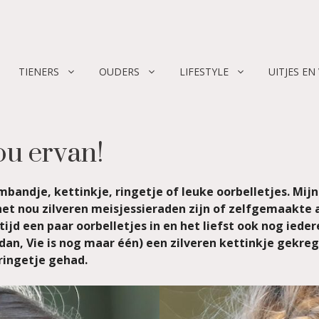
TIENERS
OUDERS
LIFESTYLE
UITJES EN
ou ervan!
rmbandje, kettinkje, ringetje of leuke oorbelletjes. Mi
et nou zilveren meisjessieraden zijn of zelfgemaakte 
ijd een paar oorbelletjes in en het liefst ook nog iede
dan, Vie is nog maar één) een zilveren kettinkje gekr
 ringetje gehad.