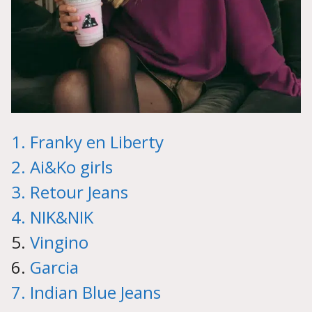
1. Franky en Liberty
2. Ai&Ko girls
3. Retour Jeans
4. NIK&NIK
5.
Vingino
6.
Garcia
7. Indian Blue Jeans