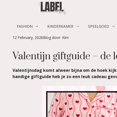
Skip
to
content
FASHION
KINDERKAMER
SPEELGOED
12 February, 2026
Blog door:
Kim
Valentijn giftguide – de 
Valentijnsdag komt alweer bijna om de hoek kijken
handige giftguide heb je zo een leuk cadeau gevo