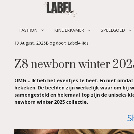
Skip
to
content
FASHION
KINDERKAMER
SPEELGOED
19 August, 2025
Blog door:
Label4Kids
Z8 newborn winter 2025
OMG… Ik heb het eventjes te heet. En niet omdat
bekeken. De beelden zijn werkelijk waar om bij w
samengesteld en helemaal top zijn de uniseks kl
newborn winter 2025 collectie.
S