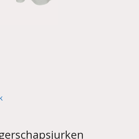
k
gerschapsjurken