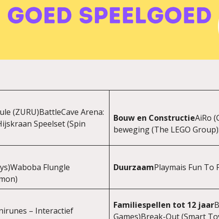
ule (ZURU)BattleCave Arena:
Bouw en Constructie
AiRo (
ijskraan Speelset (Spin
beweging (The LEGO Group)S
Toys)Waboba Flungle
Duurzaam
Playmais Fun To P
imon)
Familiespellen tot 12 jaar
B
irunes – Interactief
Games)Break-Out (Smart To