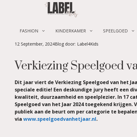
Skip
to
content
FASHION
KINDERKAMER
SPEELGOED
12 September, 2024
Blog door:
Label4Kids
Verkiezing Speelgoed van
Dit jaar viert de Verkiezing Speelgoed van het J
speciale editie! Een deskundige jury heeft een di
kwaliteit, duurzaamheid en speelplezier. In 17 ca
Speelgoed van het Jaar 2024 toegekend krijgen. 
publiek aan de beurt om per categorie te bepale
via
www.speelgoedvanhetjaar.nl
.