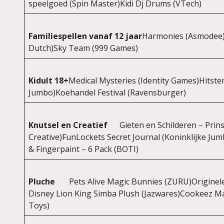
speelgoed (Spin Master)Kidi Dj Drums (VTech)
Familiespellen vanaf 12 jaar
Harmonies (Asmodee)Ro
Dutch)Sky Team (999 Games)
Kidult 18+
Medical Mysteries (Identity Games)Hitste
Jumbo)Koehandel Festival (Ravensburger)
Knutsel en Creatief
Gieten en Schilderen – Pri
Creative)FunLockets Secret Journal (Koninklijke Ju
& Fingerpaint – 6 Pack (BOTI)
Pluche
Pets Alive Magic Bunnies (ZURU)Originel
Disney Lion King Simba Plush (Jazwares)Cookeez M
Toys)