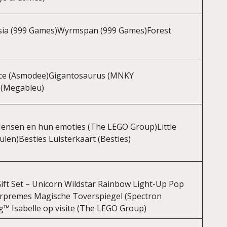
999 Games)Wyrmspan (999 Games)Forest
ce (Asmodee)Gigantosaurus (MNKY
 (Megableu)
sen en hun emoties (The LEGO Group)Little
len)Besties Luisterkaart (Besties)
ift Set – Unicorn Wildstar Rainbow Light-Up Pop
urpremes Magische Toverspiegel (Spectron
™ Isabelle op visite (The LEGO Group)