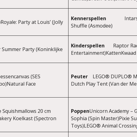
Kennerspellen
Intarsia (
yale: Party at Louis’ (Jolly
Shuffle (Asmodee)
Kinderspellen
Raptor Ra
r Summer Party (Koninklijke
Entertainment)KattenKwaad
nsessencanvas (SES
Peuter
LEGO® DUPLO® Men
mbo)Natural Face
Dutch Play Tent (Van der Meu
e Squishmallows 20 cm
Poppen
Unicorn Academy – G
akery Koelkast (Spectron
Sophia (Spin Master)Pixie S
Toys)LEGO® Animal Crossing