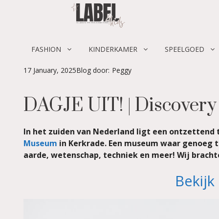
Skip
to
content
FASHION
KINDERKAMER
SPEELGOED
17 January, 2025
Blog door:
Peggy
DAGJE UIT! | Discover
In het zuiden van Nederland ligt een ontzettend 
Museum
in Kerkrade. Een museum waar genoeg te z
aarde, wetenschap, techniek en meer! Wij bracht
Bekijk